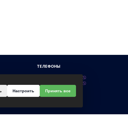
ТЕЛЕФОНЫ
нного, 33
+375 (29) 617-99-55
+375 (33) 617-99-55
ь
Настроить
Принять все
Сб-Вс.:
 08.00-17.00