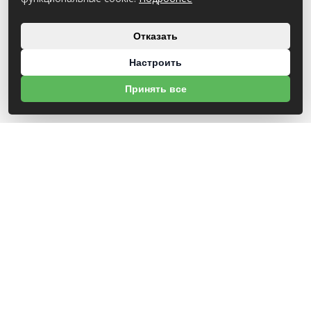
Отказать
Настроить
Принять все
О НАС
УНП 491630477
+375 (29) 364-04-96 отдел по работе с
покупателями, рассмотрение обращений о
нарушениях
Св-во о госрегистрации №491630477 от 23.10.2024
г. Зарегистрировано Администрацией
Новобелицкого района г. Гомеля. Данный сайт