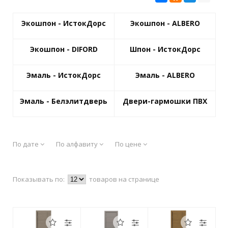
Экошпон - ИстокДорс
Экошпон - ALBERO
Экошпон - DIFORD
Шпон - ИстокДорс
Эмаль - ИстокДорс
Эмаль - ALBERO
Эмаль - Белэлитдверь
Двери-гармошки ПВХ
По дате
По алфавиту
По цене
Показывать по:
товаров на странице