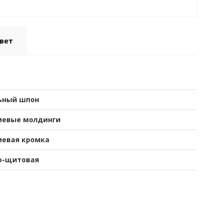
вет
ьный шпон
евые молдинги
евая кромка
о-щитовая