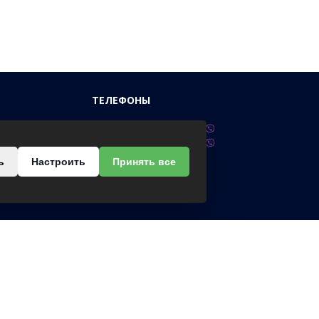
ТЕЛЕФОНЫ
нного, 33
+375 (29) 617-99-55
+375 (33) 617-99-55
ь
Настроить
Принять все
Сб-Вс.:
 08.00-17.00