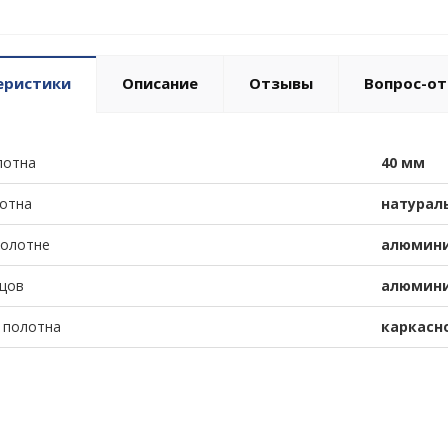
еристики
Описание
Отзывы
Вопрос-от
лотна
40 мм
отна
натурал
полотне
алюмини
цов
алюмини
 полотна
каркасн