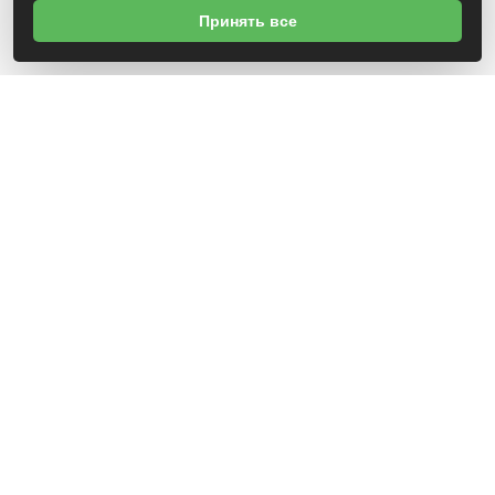
Принять все
О НАС
УНП 491630477
+375 (29) 364-04-96 отдел по работе с
покупателями, рассмотрение обращений о
нарушениях
Св-во о госрегистрации №491630477 от 23.10.2024
г. Зарегистрировано Администрацией
Новобелицкого района г. Гомеля. Данный сайт
не является интернет-магазином
ИНФОРМАЦИЯ