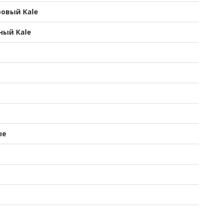
овый Kale
ный Kale
ые