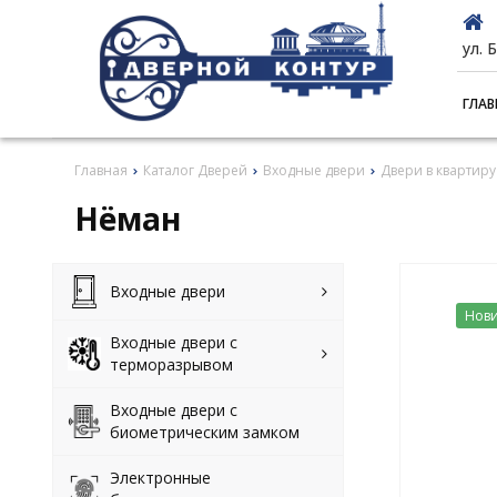
ул. 
ГЛАВ
Главная
Каталог Дверей
Входные двери
Двери в квартиру
Нёман
Входные двери
Нови
Входные двери с
терморазрывом
Входные двери с
биометрическим замком
Электронные