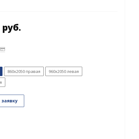
 руб.
860х2050 правая
960х2050 левая
я
 заявку