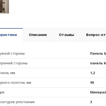
еристики
Описание
Отзывы
Вопрос-от
ужной стороны
Панель 
тренней стороны
панель 
алла, мм
1,2
рного полотна, мм
90
ция
Минерал
контуров уплотнения
3