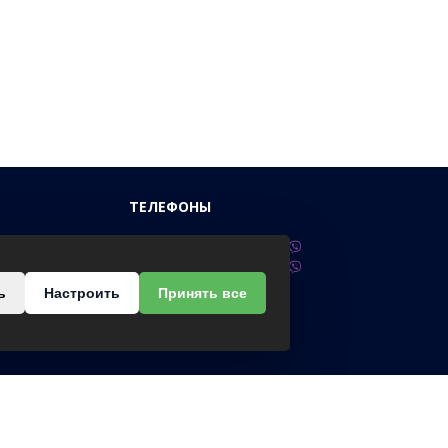
ТЕЛЕФОНЫ
нного, 33
+375 (29) 617-99-55
+375 (33) 617-99-55
ь
Настроить
Принять все
Сб-Вс.:
 08.00-17.00