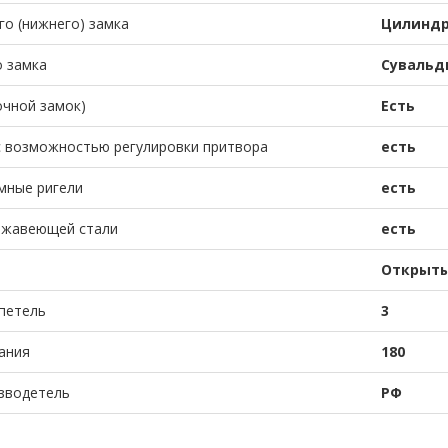
го (нижнего) замка
Цилиндр
о замка
Сувальд
очной замок)
Есть
с возможностью регулировки притвора
есть
мные ригели
есть
ржавеющей стали
есть
Открыт
петель
3
ания
180
зводетель
РФ